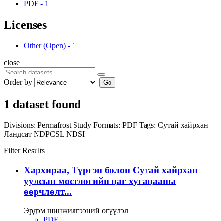
PDF
-
1
Licenses
Other (Open)
-
1
close
Order by
Go
1 dataset found
Divisions:
Permafrost Study
Formats:
PDF
Tags:
Сутай хайрхан
Ландсат
NDPCSL
NDSI
Filter Results
Хархираа, Түргэн болон Сутай хайрхан
уулсын мөстлөгийн цаг хугацааны
өөрчлөлт...
Эрдэм шинжилгээний өгүүлэл
PDF