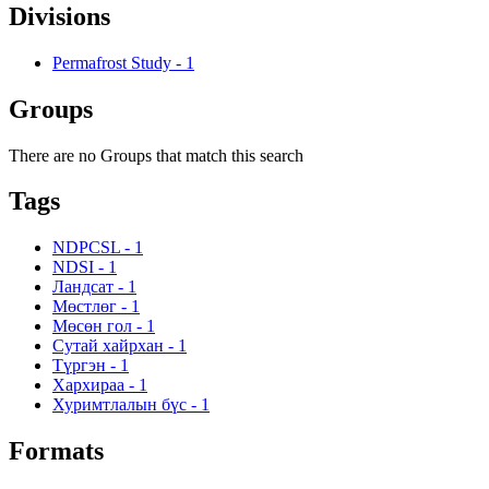
Divisions
Permafrost Study
-
1
Groups
There are no Groups that match this search
Tags
NDPCSL
-
1
NDSI
-
1
Ландсат
-
1
Мөстлөг
-
1
Мөсөн гол
-
1
Сутай хайрхан
-
1
Түргэн
-
1
Хархираа
-
1
Хуримтлалын бүс
-
1
Formats