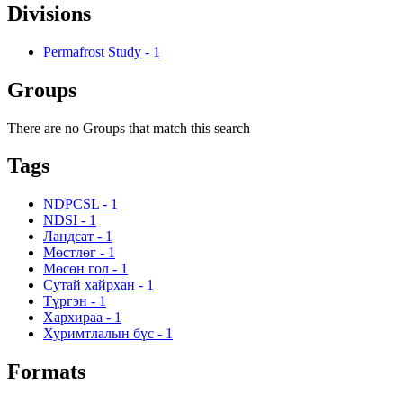
Divisions
Permafrost Study
-
1
Groups
There are no Groups that match this search
Tags
NDPCSL
-
1
NDSI
-
1
Ландсат
-
1
Мөстлөг
-
1
Мөсөн гол
-
1
Сутай хайрхан
-
1
Түргэн
-
1
Хархираа
-
1
Хуримтлалын бүс
-
1
Formats