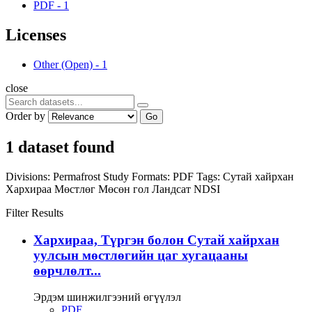
PDF
-
1
Licenses
Other (Open)
-
1
close
Order by
Go
1 dataset found
Divisions:
Permafrost Study
Formats:
PDF
Tags:
Сутай хайрхан
Хархираа
Мөстлөг
Мөсөн гол
Ландсат
NDSI
Filter Results
Хархираа, Түргэн болон Сутай хайрхан
уулсын мөстлөгийн цаг хугацааны
өөрчлөлт...
Эрдэм шинжилгээний өгүүлэл
PDF