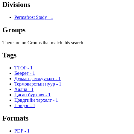
Divisions
Permafrost Study
-
1
Groups
There are no Groups that match this search
Tags
TTOP
-
1
Бөөрөг
-
1
Дулаан дамжуулалт
-
1
Термокарстын нуур
-
1
Халиа
-
1
Цасан бүрхэвч
-
1
Цэвдгийн тархалт
-
1
Цэвдэг
-
1
Formats
PDF
-
1