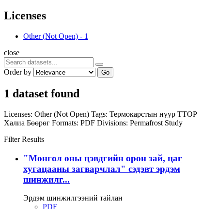
Licenses
Other (Not Open)
-
1
close
Order by
Go
1 dataset found
Licenses:
Other (Not Open)
Tags:
Термокарстын нуур
TTOP
Халиа
Бөөрөг
Formats:
PDF
Divisions:
Permafrost Study
Filter Results
"Монгол оны цэвдгийн орон зай, цаг
хугацааны загварчлал" сэдэвт эрдэм
шинжилг...
Эрдэм шинжилгээний тайлан
PDF