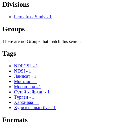
Divisions
Permafrost Study
-
1
Groups
There are no Groups that match this search
Tags
NDPCSL
-
1
NDSI
-
1
Ландсат
-
1
Мөстлөг
-
1
Мөсөн гол
-
1
Сутай хайрхан
-
1
Түргэн
-
1
Хархираа
-
1
Хуримтлалын бүс
-
1
Formats