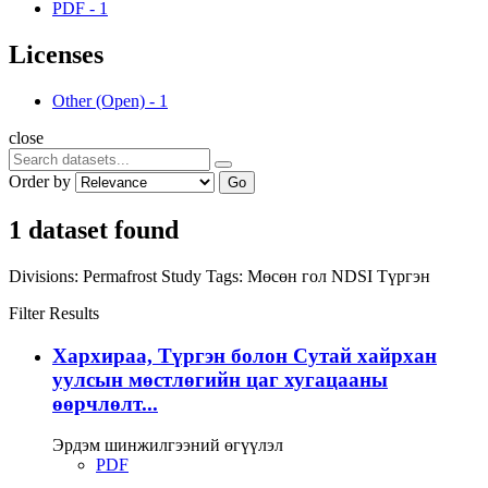
PDF
-
1
Licenses
Other (Open)
-
1
close
Order by
Go
1 dataset found
Divisions:
Permafrost Study
Tags:
Мөсөн гол
NDSI
Түргэн
Filter Results
Хархираа, Түргэн болон Сутай хайрхан
уулсын мөстлөгийн цаг хугацааны
өөрчлөлт...
Эрдэм шинжилгээний өгүүлэл
PDF