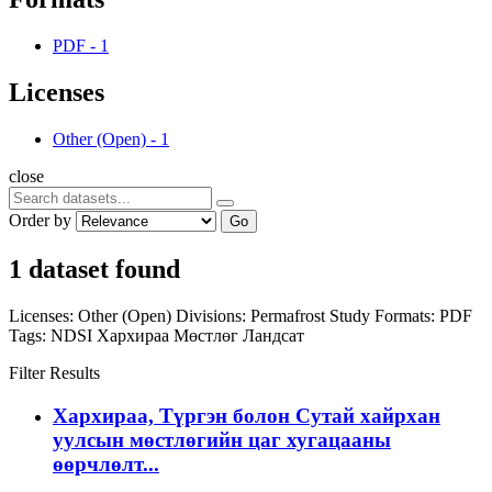
PDF
-
1
Licenses
Other (Open)
-
1
close
Order by
Go
1 dataset found
Licenses:
Other (Open)
Divisions:
Permafrost Study
Formats:
PDF
Tags:
NDSI
Хархираа
Мөстлөг
Ландсат
Filter Results
Хархираа, Түргэн болон Сутай хайрхан
уулсын мөстлөгийн цаг хугацааны
өөрчлөлт...