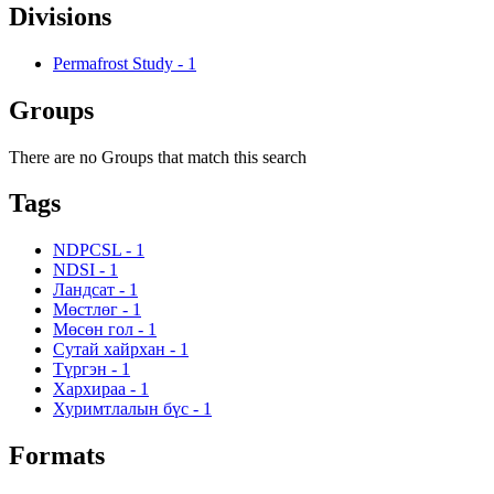
Divisions
Permafrost Study
-
1
Groups
There are no Groups that match this search
Tags
NDPCSL
-
1
NDSI
-
1
Ландсат
-
1
Мөстлөг
-
1
Мөсөн гол
-
1
Сутай хайрхан
-
1
Түргэн
-
1
Хархираа
-
1
Хуримтлалын бүс
-
1
Formats