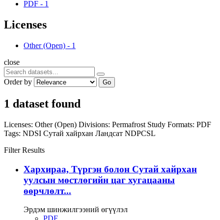
PDF
-
1
Licenses
Other (Open)
-
1
close
Order by
Go
1 dataset found
Licenses:
Other (Open)
Divisions:
Permafrost Study
Formats:
PDF
Tags:
NDSI
Сутай хайрхан
Ландсат
NDPCSL
Filter Results
Хархираа, Түргэн болон Сутай хайрхан
уулсын мөстлөгийн цаг хугацааны
өөрчлөлт...
Эрдэм шинжилгээний өгүүлэл
PDF