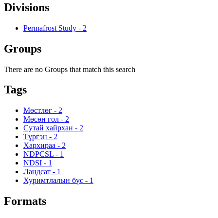
Divisions
Permafrost Study
-
2
Groups
There are no Groups that match this search
Tags
Мөстлөг
-
2
Мөсөн гол
-
2
Сутай хайрхан
-
2
Түргэн
-
2
Хархираа
-
2
NDPCSL
-
1
NDSI
-
1
Ландсат
-
1
Хуримтлалын бүс
-
1
Formats