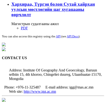
Хархираа, Түргэн болон Сутай хайрхан
уулсын мөстлөгийн цаг хугацааны
өөрчлөлт
Магистрын судалгааны ажил
PDF
You can also access this registry using the
API
(see
API Docs
).
CONTACT US
Address: Institute Of Geography And Geoecology, Baruun
selbiin 15, 4th khoroo, Chingeltei duureg, Ulaanbaatar-15170,
Mongolia
Phone: +976-11-325487
E-mail address: igg@mas.ac.mn
Web site:
http://www.igg.ac.mn