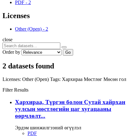
PDF
-
2
Licenses
Other (Open)
-
2
close
Order by
Go
2 datasets found
Licenses:
Other (Open)
Tags:
Хархираа
Мөстлөг
Мөсөн гол
Filter Results
Хархираа, Түргэн болон Сутай хайрхан
уулсын мөстлөгийн цаг хугацааны
өөрчлөлт...
Эрдэм шинжилгээний өгүүлэл
PDF