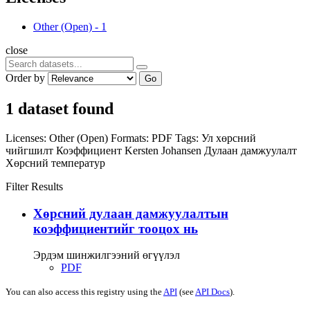
Other (Open)
-
1
close
Order by
Go
1 dataset found
Licenses:
Other (Open)
Formats:
PDF
Tags:
Ул хөрсний
чийгшилт
Коэффициент
Kersten
Johansen
Дулаан дамжуулалт
Хөрсний температур
Filter Results
Хөрсний дулаан дамжуулалтын
коэффициентийг тооцох нь
Эрдэм шинжилгээний өгүүлэл
PDF
You can also access this registry using the
API
(see
API Docs
).