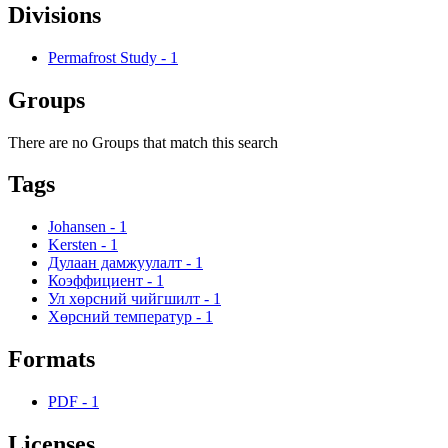
Divisions
Permafrost Study
-
1
Groups
There are no Groups that match this search
Tags
Johansen
-
1
Kersten
-
1
Дулаан дамжуулалт
-
1
Коэффициент
-
1
Ул хөрсний чийгшилт
-
1
Хөрсний температур
-
1
Formats
PDF
-
1
Licenses