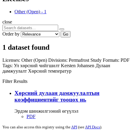
Other (Open)
-
1
close
Order by
Go
1 dataset found
Licenses:
Other (Open)
Divisions:
Permafrost Study
Formats:
PDF
Tags:
Ул хөрсний чийгшилт
Kersten
Johansen
Дулаан
дамжуулалт
Хөрсний температур
Filter Results
Хөрсний дулаан дамжуулалтын
коэффициентийг тооцох нь
Эрдэм шинжилгээний өгүүлэл
PDF
You can also access this registry using the
API
(see
API Docs
).