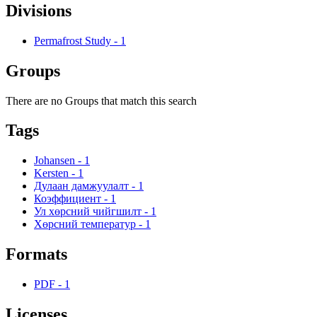
Divisions
Permafrost Study
-
1
Groups
There are no Groups that match this search
Tags
Johansen
-
1
Kersten
-
1
Дулаан дамжуулалт
-
1
Коэффициент
-
1
Ул хөрсний чийгшилт
-
1
Хөрсний температур
-
1
Formats
PDF
-
1
Licenses