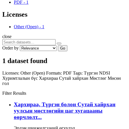
PDF
-
1
Licenses
Other (Open)
-
1
close
Order by
Go
1 dataset found
Licenses:
Other (Open)
Formats:
PDF
Tags:
Түргэн
NDSI
Хуримтлалын бүс
Хархираа
Сутай хайрхан
Мөстлөг
Мөсөн
гол
Filter Results
Хархираа, Түргэн болон Сутай хайрхан
уулсын мөстлөгийн цаг хугацааны
өөрчлөлт...
Эрдэм шинжилгээний өгүүлэл