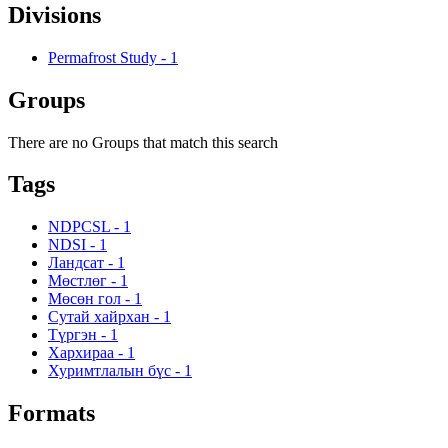
Divisions
Permafrost Study
-
1
Groups
There are no Groups that match this search
Tags
NDPCSL
-
1
NDSI
-
1
Ландсат
-
1
Мөстлөг
-
1
Мөсөн гол
-
1
Сутай хайрхан
-
1
Түргэн
-
1
Хархираа
-
1
Хуримтлалын бүс
-
1
Formats