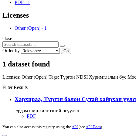
PDF
-
1
Licenses
Other (Open)
-
1
close
Order by
Go
1 dataset found
Licenses:
Other (Open)
Tags:
Түргэн
NDSI
Хуримтлалын бүс
Мөс
Filter Results
Хархираа, Түргэн болон Сутай хайрхан уулс
Эрдэм шинжилгээний өгүүлэл
PDF
You can also access this registry using the
API
(see
API Docs
).