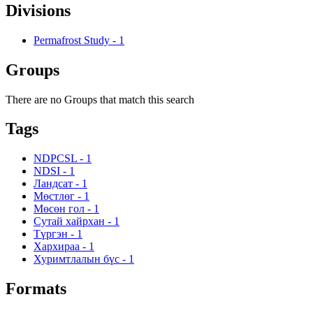
Divisions
Permafrost Study
-
1
Groups
There are no Groups that match this search
Tags
NDPCSL
-
1
NDSI
-
1
Ландсат
-
1
Мөстлөг
-
1
Мөсөн гол
-
1
Сутай хайрхан
-
1
Түргэн
-
1
Хархираа
-
1
Хуримтлалын бүс
-
1
Formats