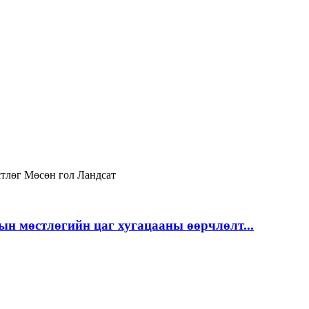
тлөг
Мөсөн гол
Ландсат
ын мөстлөгийн цаг хугацааны өөрчлөлт...