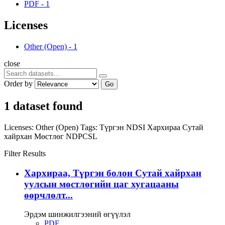
PDF
-
1
Licenses
Other (Open)
-
1
close
Order by
Go
1 dataset found
Licenses:
Other (Open)
Tags:
Түргэн
NDSI
Хархираа
Сутай
хайрхан
Мөстлөг
NDPCSL
Filter Results
Хархираа, Түргэн болон Сутай хайрхан
уулсын мөстлөгийн цаг хугацааны
өөрчлөлт...
Эрдэм шинжилгээний өгүүлэл
PDF