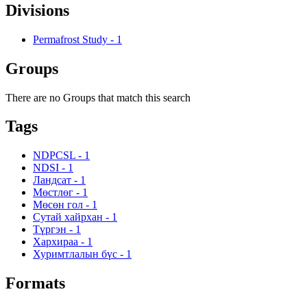
Divisions
Permafrost Study
-
1
Groups
There are no Groups that match this search
Tags
NDPCSL
-
1
NDSI
-
1
Ландсат
-
1
Мөстлөг
-
1
Мөсөн гол
-
1
Сутай хайрхан
-
1
Түргэн
-
1
Хархираа
-
1
Хуримтлалын бүс
-
1
Formats