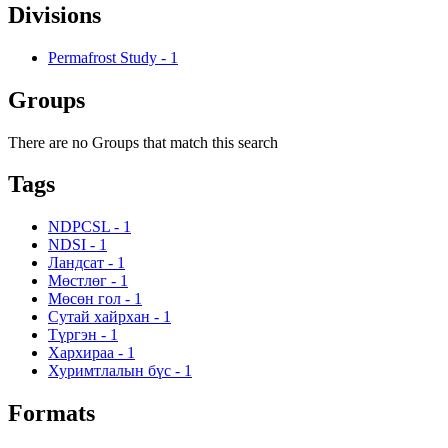
Divisions
Permafrost Study
-
1
Groups
There are no Groups that match this search
Tags
NDPCSL
-
1
NDSI
-
1
Ландсат
-
1
Мөстлөг
-
1
Мөсөн гол
-
1
Сутай хайрхан
-
1
Түргэн
-
1
Хархираа
-
1
Хуримтлалын бүс
-
1
Formats