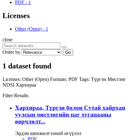
PDF
-
1
Licenses
Other (Open)
-
1
close
Order by
Go
1 dataset found
Licenses:
Other (Open)
Formats:
PDF
Tags:
Түргэн
Мөстлөг
NDSI
Хархираа
Filter Results
Хархираа, Түргэн болон Сутай хайрхан
уулсын мөстлөгийн цаг хугацааны
өөрчлөлт...
Эрдэм шинжилгээний өгүүлэл
PDF