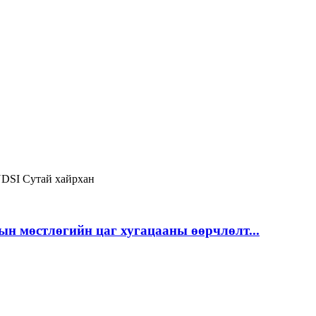
NDSI
Сутай хайрхан
ын мөстлөгийн цаг хугацааны өөрчлөлт...