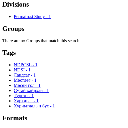
Divisions
Permafrost Study
-
1
Groups
There are no Groups that match this search
Tags
NDPCSL
-
1
NDSI
-
1
Ландсат
-
1
Мөстлөг
-
1
Мөсөн гол
-
1
Сутай хайрхан
-
1
Түргэн
-
1
Хархираа
-
1
Хуримтлалын бүс
-
1
Formats