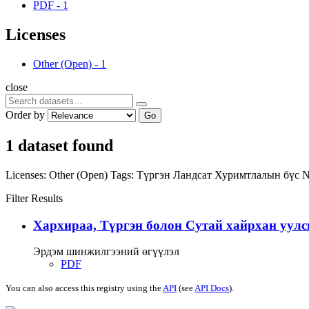
PDF
-
1
Licenses
Other (Open)
-
1
close
Order by
Go
1 dataset found
Licenses:
Other (Open)
Tags:
Түргэн
Ландсат
Хуримтлалын бүс
Filter Results
Хархираа, Түргэн болон Сутай хайрхан уулс
Эрдэм шинжилгээний өгүүлэл
PDF
You can also access this registry using the
API
(see
API Docs
).