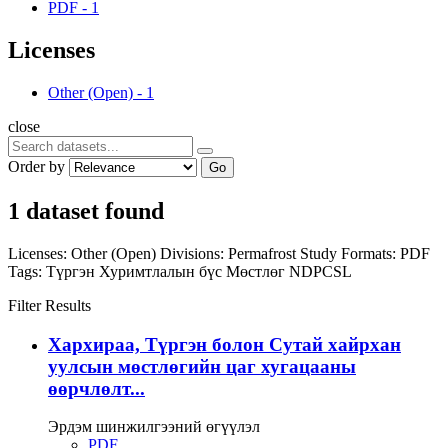
PDF
-
1
Licenses
Other (Open)
-
1
close
Order by
Go
1 dataset found
Licenses:
Other (Open)
Divisions:
Permafrost Study
Formats:
PDF
Tags:
Түргэн
Хуримтлалын бүс
Мөстлөг
NDPCSL
Filter Results
Хархираа, Түргэн болон Сутай хайрхан
уулсын мөстлөгийн цаг хугацааны
өөрчлөлт...
Эрдэм шинжилгээний өгүүлэл
PDF