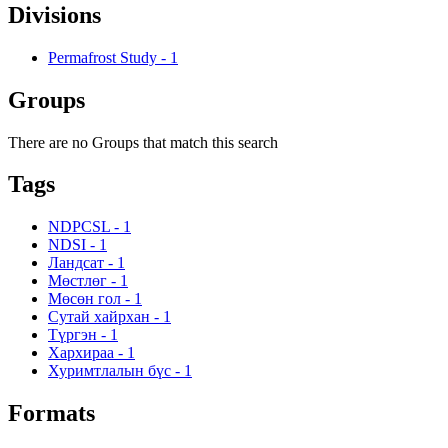
Divisions
Permafrost Study
-
1
Groups
There are no Groups that match this search
Tags
NDPCSL
-
1
NDSI
-
1
Ландсат
-
1
Мөстлөг
-
1
Мөсөн гол
-
1
Сутай хайрхан
-
1
Түргэн
-
1
Хархираа
-
1
Хуримтлалын бүс
-
1
Formats