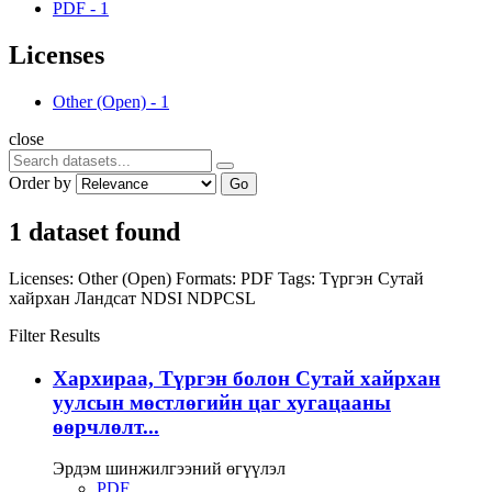
PDF
-
1
Licenses
Other (Open)
-
1
close
Order by
Go
1 dataset found
Licenses:
Other (Open)
Formats:
PDF
Tags:
Түргэн
Сутай
хайрхан
Ландсат
NDSI
NDPCSL
Filter Results
Хархираа, Түргэн болон Сутай хайрхан
уулсын мөстлөгийн цаг хугацааны
өөрчлөлт...
Эрдэм шинжилгээний өгүүлэл
PDF