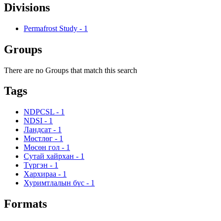
Divisions
Permafrost Study
-
1
Groups
There are no Groups that match this search
Tags
NDPCSL
-
1
NDSI
-
1
Ландсат
-
1
Мөстлөг
-
1
Мөсөн гол
-
1
Сутай хайрхан
-
1
Түргэн
-
1
Хархираа
-
1
Хуримтлалын бүс
-
1
Formats