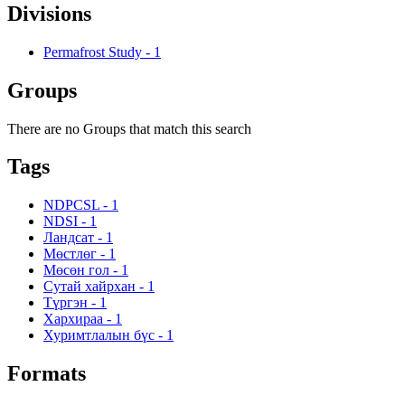
Divisions
Permafrost Study
-
1
Groups
There are no Groups that match this search
Tags
NDPCSL
-
1
NDSI
-
1
Ландсат
-
1
Мөстлөг
-
1
Мөсөн гол
-
1
Сутай хайрхан
-
1
Түргэн
-
1
Хархираа
-
1
Хуримтлалын бүс
-
1
Formats