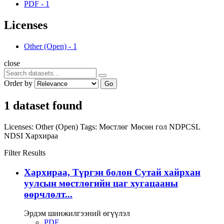
PDF
-
1
Licenses
Other (Open)
-
1
close
Order by
Go
1 dataset found
Licenses:
Other (Open)
Tags:
Мөстлөг
Мөсөн гол
NDPCSL
NDSI
Хархираа
Filter Results
Хархираа, Түргэн болон Сутай хайрхан
уулсын мөстлөгийн цаг хугацааны
өөрчлөлт...
Эрдэм шинжилгээний өгүүлэл
PDF