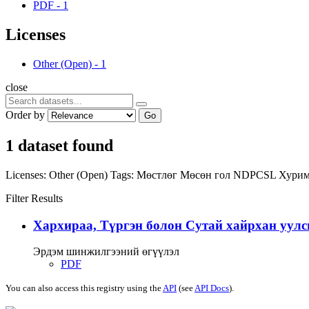
PDF
-
1
Licenses
Other (Open)
-
1
close
Order by
Go
1 dataset found
Licenses:
Other (Open)
Tags:
Мөстлөг
Мөсөн гол
NDPCSL
Хурим
Filter Results
Хархираа, Түргэн болон Сутай хайрхан уулс
Эрдэм шинжилгээний өгүүлэл
PDF
You can also access this registry using the
API
(see
API Docs
).