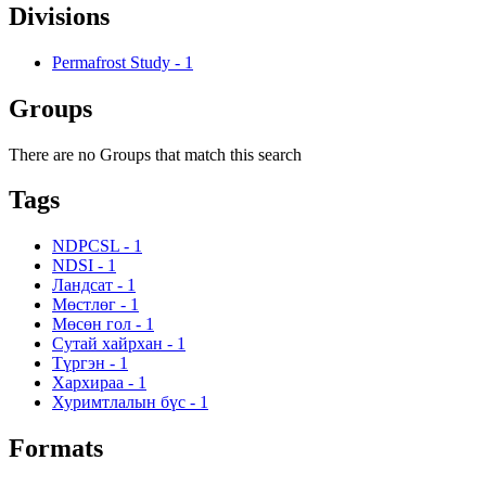
Divisions
Permafrost Study
-
1
Groups
There are no Groups that match this search
Tags
NDPCSL
-
1
NDSI
-
1
Ландсат
-
1
Мөстлөг
-
1
Мөсөн гол
-
1
Сутай хайрхан
-
1
Түргэн
-
1
Хархираа
-
1
Хуримтлалын бүс
-
1
Formats