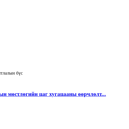
тлалын бүс
ын мөстлөгийн цаг хугацааны өөрчлөлт...