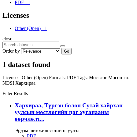
PDF
-
1
Licenses
Other (Open)
-
1
close
Order by
Go
1 dataset found
Licenses:
Other (Open)
Formats:
PDF
Tags:
Мөстлөг
Мөсөн гол
NDSI
Хархираа
Filter Results
Хархираа, Түргэн болон Сутай хайрхан
уулсын мөстлөгийн цаг хугацааны
өөрчлөлт...
Эрдэм шинжилгээний өгүүлэл
PDF