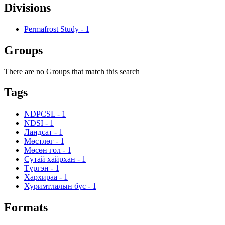
Divisions
Permafrost Study
-
1
Groups
There are no Groups that match this search
Tags
NDPCSL
-
1
NDSI
-
1
Ландсат
-
1
Мөстлөг
-
1
Мөсөн гол
-
1
Сутай хайрхан
-
1
Түргэн
-
1
Хархираа
-
1
Хуримтлалын бүс
-
1
Formats