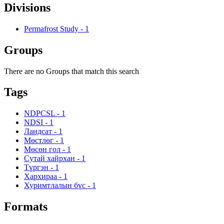
Divisions
Permafrost Study
-
1
Groups
There are no Groups that match this search
Tags
NDPCSL
-
1
NDSI
-
1
Ландсат
-
1
Мөстлөг
-
1
Мөсөн гол
-
1
Сутай хайрхан
-
1
Түргэн
-
1
Хархираа
-
1
Хуримтлалын бүс
-
1
Formats