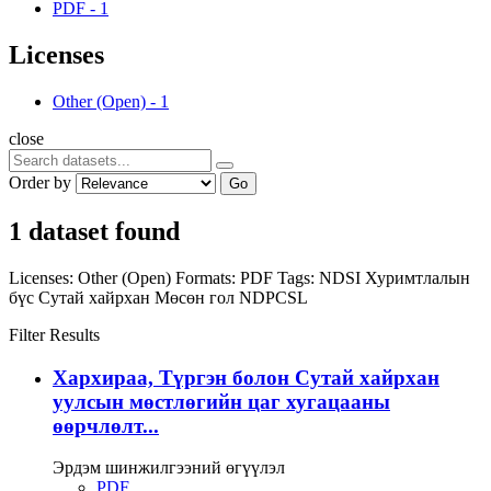
PDF
-
1
Licenses
Other (Open)
-
1
close
Order by
Go
1 dataset found
Licenses:
Other (Open)
Formats:
PDF
Tags:
NDSI
Хуримтлалын
бүс
Сутай хайрхан
Мөсөн гол
NDPCSL
Filter Results
Хархираа, Түргэн болон Сутай хайрхан
уулсын мөстлөгийн цаг хугацааны
өөрчлөлт...
Эрдэм шинжилгээний өгүүлэл
PDF