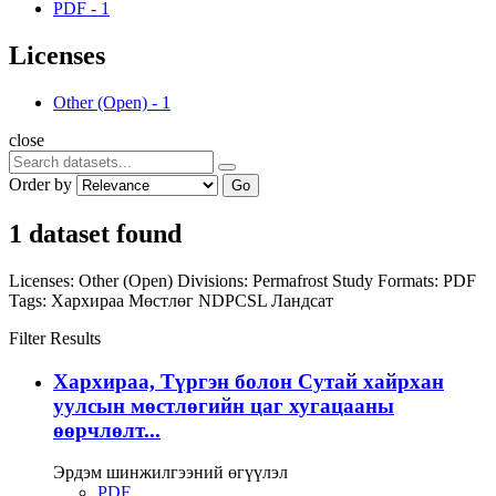
PDF
-
1
Licenses
Other (Open)
-
1
close
Order by
Go
1 dataset found
Licenses:
Other (Open)
Divisions:
Permafrost Study
Formats:
PDF
Tags:
Хархираа
Мөстлөг
NDPCSL
Ландсат
Filter Results
Хархираа, Түргэн болон Сутай хайрхан
уулсын мөстлөгийн цаг хугацааны
өөрчлөлт...
Эрдэм шинжилгээний өгүүлэл
PDF