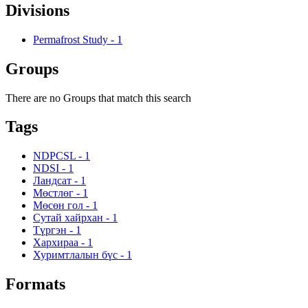
Divisions
Permafrost Study
-
1
Groups
There are no Groups that match this search
Tags
NDPCSL
-
1
NDSI
-
1
Ландсат
-
1
Мөстлөг
-
1
Мөсөн гол
-
1
Сутай хайрхан
-
1
Түргэн
-
1
Хархираа
-
1
Хуримтлалын бүс
-
1
Formats